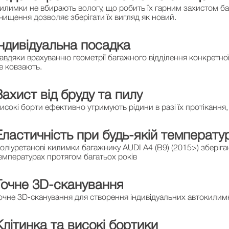
илимки не вбирають вологу, що робить їх гарним захистом ба
чищення дозволяє зберігати їх вигляд як новий.
Індивідуальна посадка
авдяки врахуванню геометрії багажного відділення конкретно
е ковзають.
Захист від бруду та пилу
исокі борти ефективно утримують рідини в разі їх протіканн
Еластичність при будь-якій температур
оліуретанові килимки багажнику AUDI A4 (B9) (2015>) зберіга
емпературах протягом багатьох років
Точне 3D-сканування
очне 3D-сканування для створення індивідуальних автокилимкі
Клітинка та високі бортики