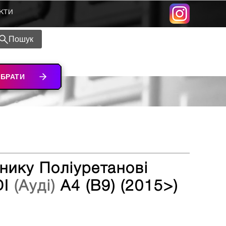
кти
Пошук
ІБРАТИ
нику Поліуретанові
DI
(Ауді)
A4 (B9) (2015>)