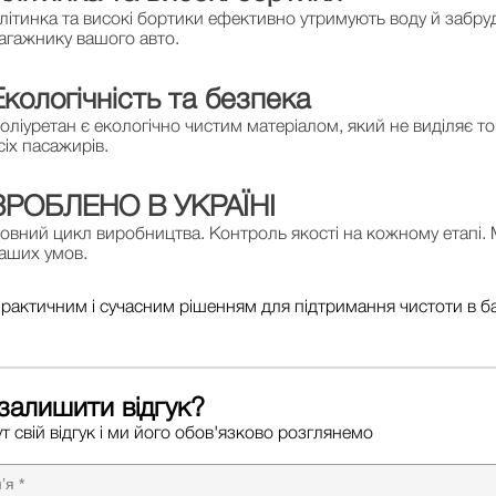
літинка та високі бортики ефективно утримують воду й забру
агажнику вашого авто.
Екологічність та безпека
оліуретан є екологічно чистим матеріалом, який не виділяє 
сіх пасажирів.
ЗРОБЛЕНО В УКРАЇНІ
овний цикл виробництва. Контроль якості на кожному етапі. 
аших умов.
практичним і сучасним рішенням для підтримання чистоти в б
залишити відгук?
т свій відгук і ми його обов'язково розглянемо