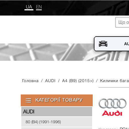
UA
EN
Головна
/
AUDI
/
A4 (B9) (2015>)
/
Килимки багаж
КАТЕГОРІЇ ТОВАРУ
AUDI
80 (B4) (1991-1996)