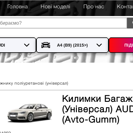
Головна
Нові моделі
Про нас
Конта
ПІД
нику поліуретанові (універсал)
Килимки Багаж
(універсал) AU
(Avto-Gumm)