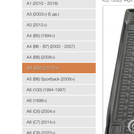
PO1
Код товару:
A1 (2010 - 2018)
A3 (2003>) (5 дв.)
A3 (2012>)
A4 (B5) (1994>)
A4 (B6 - B7) (2000 - 2007)
A4 (B8) (2008>)
A4 (B9) (2015>)
A5 (B8) Sportback (2009>)
A6 (100) (1994-1997)
A6 (1998>)
A6 (C6) (2004>)
A6 (C7) (2014>)
A6 (C8) (2020>)