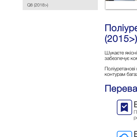
Q8 (2018>)
Поліур
(2015>
Шукаєте якісн
забезпечує ком
Поліуретанові
контурам багаж
Перева
П
р