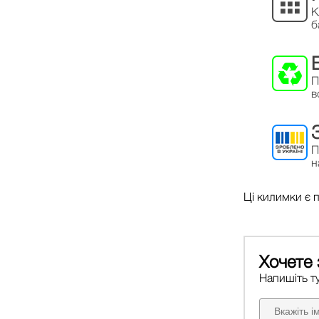
К
б
П
в
П
н
Ці килимки є 
Хочете 
Напишіть ту