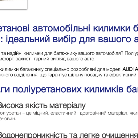
етанові автомобільні килимки 
): ідеальний вибір для вашого 
і та надійні килимки для багажнику вашого автомобіля? Поліу
форт, захист і гарний вигляд вашого авто.
 килимки багажнику спеціально розроблені для моделі
AUDI A
ного відділення, що гарантує щільну посадку та ефективний з
ги поліуретанових килимків б
Висока якість матеріалу
оліуретан – це міцний, еластичний і довговічний матеріал, як
ечовин.
Водонепроникність та легке очищення