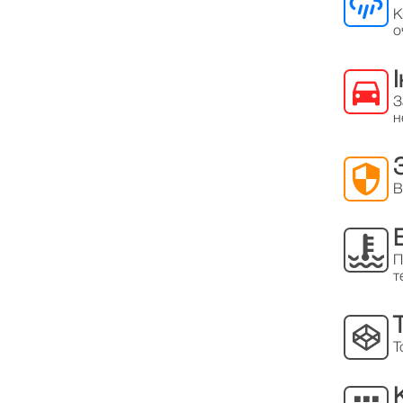
К
о
З
н
В
П
т
Т