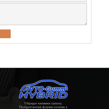
Гібридні килимки салону.
Поліуретанова форма-основа з