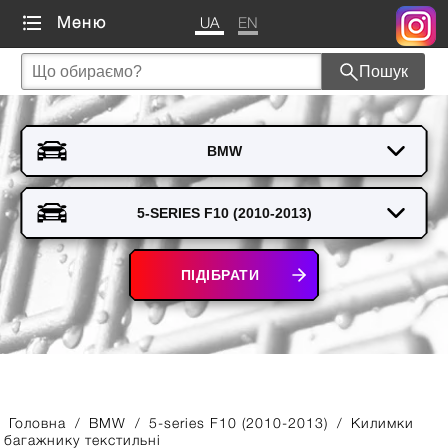
UA
EN
Меню
Пошук
ПІДІБРАТИ
Головна
/
BMW
/
5-series F10 (2010-2013)
/
Килимки
багажнику текстильні