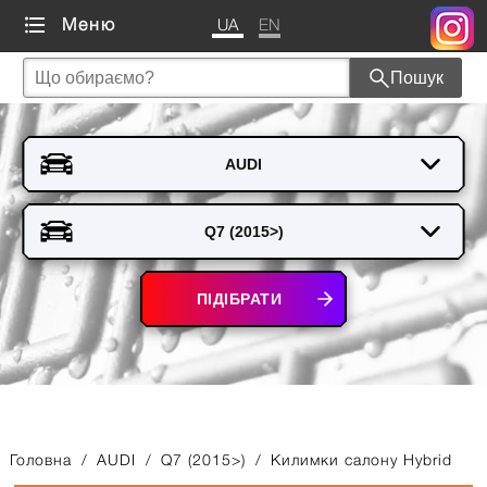
UA
EN
Меню
Пошук
ПІДІБРАТИ
Головна
/
AUDI
/
Q7 (2015>)
/
Килимки салону Hybrid