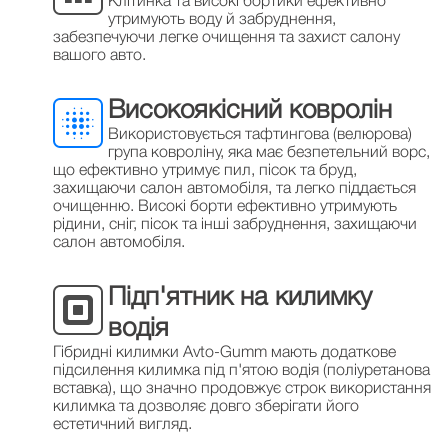
Клітинка та високі бортики ефективно
утримують воду й забруднення,
забезпечуючи легке очищення та захист салону
вашого авто.
Високоякісний ковролін
Використовується тафтингова (велюрова)
група ковроліну, яка має безпетельний ворс,
що ефективно утримує пил, пісок та бруд,
захищаючи салон автомобіля, та легко піддається
очищенню. Високі борти ефективно утримують
рідини, сніг, пісок та інші забруднення, захищаючи
салон автомобіля.
Підп'ятник на килимку
водія
Гібридні килимки Avto-Gumm мають додаткове
підсилення килимка під п'ятою водія (поліуретанова
вставка), що значно продовжує строк використання
килимка та дозволяє довго зберігати його
естетичний вигляд.