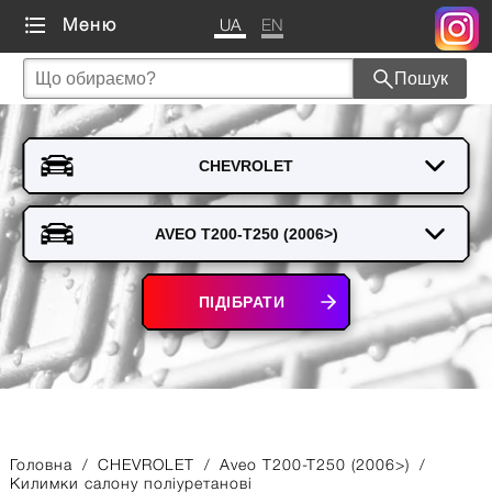
UA
EN
Меню
Пошук
ПІДІБРАТИ
Головна
/
CHEVROLET
/
Aveo T200-T250 (2006>)
/
Килимки салону поліуретанові