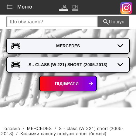
UA
EN
Меню
Пошук
ПІДІБРАТИ
Головна
/
MERCEDES
/
S - class (W 221) short (2005-
2013)
/
Килимки салону полiуритановi (бежеві)