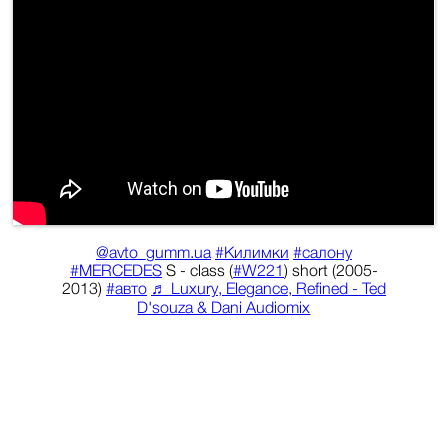
@avto_gumm.ua
#Килимки
#салону
#MERCEDES
S - class (
#W221
) short (2005-
2013)
#авто
♬ Luxury, Elegance, Refined - Ted
D'souza & Dani Audiomix