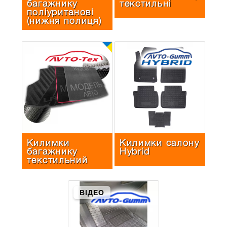
багажнику
текстильнi
полiуританові
(нижня полиця)
Килимки
Килимки салону
багажнику
Hybrid
текстильний
ВІДЕО