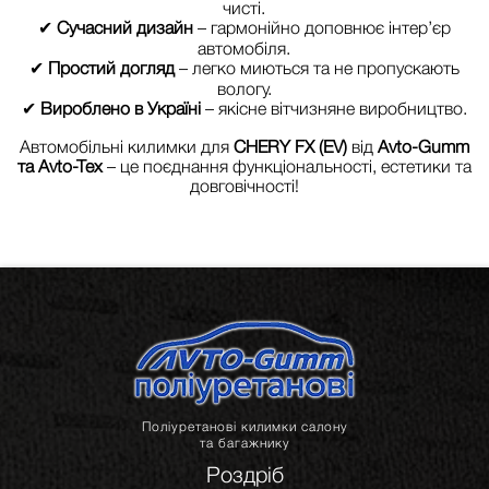
чисті.
✔
Сучасний дизайн
– гармонійно доповнює інтер’єр
автомобіля.
✔
Простий догляд
– легко миються та не пропускають
вологу.
✔
Вироблено в Україні
– якісне вітчизняне виробництво.
Автомобільні килимки для
CHERY FX (EV)
від
Avto-Gumm
та Avto-Tex
– це поєднання функціональності, естетики та
довговічності!
Поліуретанові килимки салону
та багажнику
Роздріб