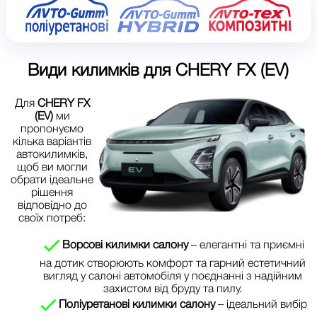
Види килимків для
CHERY FX (EV)
Для
CHERY FX
(EV)
ми
пропонуємо
кілька варіантів
автокилимків,
щоб ви могли
обрати ідеальне
рішення
відповідно до
своїх потреб:
Ворсові килимки салону
– елегантні та приємні
на дотик створюють комфорт та гарний естетичний
вигляд у салоні автомобіля у поєднанні з надійним
захистом від бруду та пилу.
Поліуретанові килимки салону
– ідеальний вибір