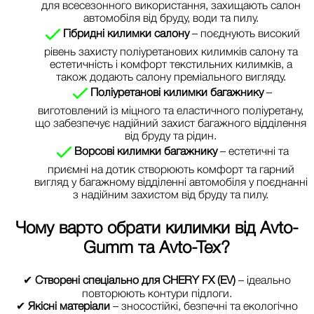
для всесезонного використання, захищають салон
автомобіля від бруду, води та пилу.
Гібридні килимки салону
– поєднують високий
рівень захисту поліуретанових килимків салону та
естетичність і комфорт текстильних килимків, а
також додають салону преміального вигляду.
Поліуретанові килимки багажнику
–
виготовлений із міцного та еластичного поліуретану,
що забезпечує надійний захист багажного відділення
від бруду та рідин.
Ворсові килимки багажнику
– естетичні та
приємні на дотик створюють комфорт та гарний
вигляд у багажному відділенні автомобіля у поєднанні
з надійним захистом від бруду та пилу.
Чому варто обрати килимки від
Avto-
Gumm та Avto-Tex
?
✔
Створені спеціально для CHERY FX (EV)
– ідеально
повторюють контури підлоги.
✔
Якісні матеріали
– зносостійкі, безпечні та екологічно