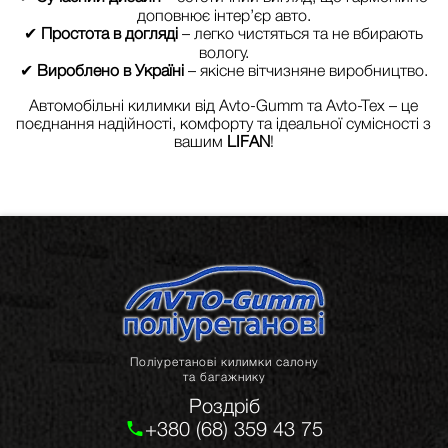
доповнює інтер’єр авто.
✔
Простота в догляді
– легко чистяться та не вбирають
вологу.
✔
Вироблено в Україні
– якісне вітчизняне виробництво.
Автомобільні килимки від Avto-Gumm та Avto-Tex – це
поєднання надійності, комфорту та ідеальної сумісності з
вашим
LIFAN
!
Поліуретанові килимки салону
та багажнику
Роздріб
+380 (68) 359 43 75