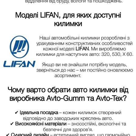
відділення від бруду, вологи та пошкоджень.
Моделі
LIFAN
, для яких доступні
килимки
Наші автомобільні килимки розроблені з
урахуванням конструктивних особливостей
кожної моделі
LIFAN
. Ми виробляємо
килимки для наступних авто: 320, 530, X 60.
Якщо ви не знайшли потрібну модель,
зверніться до нас – ми постійно оновлюємо
асортимент.
Чому варто обрати авто килимки від
виробника
Avto-Gumm та Avto-Tex
?
✔
Ідеальна посадка
– кожен килимок створений
відповідно до заводських креслень авто.
✔
Високоякісні матеріали
– зносостійкі, екологічні та
безпечні для здоров’я.
✔
Сучасний дизайн
– естетичний вигляд, що гармонійно