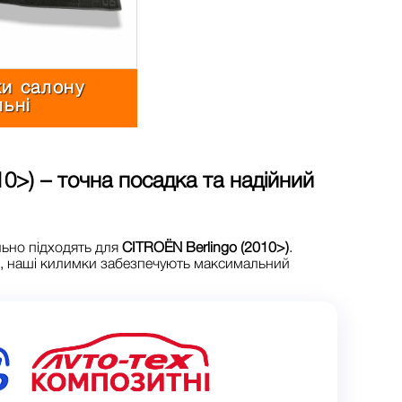
и салону
льні
10>)
– точна посадка та надійний
льно підходять для
CITROЁN Berlingo (2010>)
.
в, наші килимки забезпечують максимальний