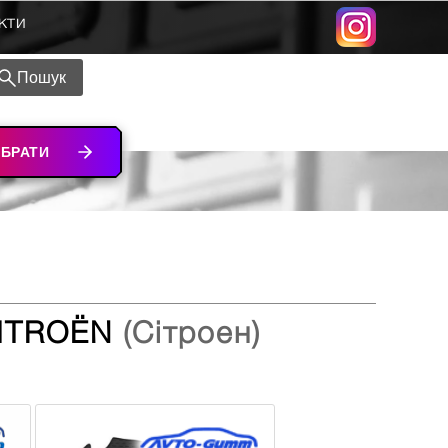
кти
Пошук
ІБРАТИ
CITROЁN
(Сітроен)