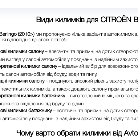
Види килимків для
CITROЁN Be
erlingo (2010>)
ми пропонуємо кілька варіантів автокилимків
ня відповідно до своїх потреб:
ові килимки салону
– елегантні та приємні на дотик створюю
ий вигляд у салоні автомобіля у поєднанні з надійним захистом
уретанові килимки салону
– ідеальний вибір для всесезонног
ь салон автомобіля від бруду, води та пилу.
идні килимки салону
– поєднують високий рівень захисту поліу
текстильних килимків, а також додають салону преміального
уретанові килимки багажнику
– виготовлений із міцного та ел
гажного відділення від бруду та рідин.
ові килимки багажнику
– естетичні та приємні на дотик ство
і автомобіля у поєднанні з надійним захистом від бруду та пил
Чому варто обрати килимки від
Avt