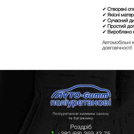
✔
Створені сп
✔
Якісні матер
✔
Сучасний д
✔
Простий до
✔
Вироблено в
Автомобільні
довговічності!
Поліуретанові килимки салону
та багажнику
Роздріб
+380 (68) 359 43 75