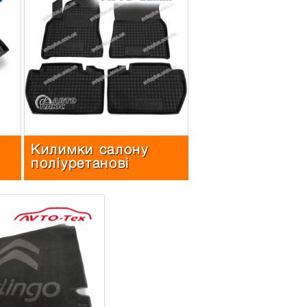
Килимки салону
поліуретанові