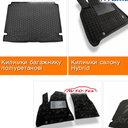
Килимки багажнику
Килимки салону
поліуретанові
Hybrid