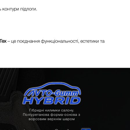
 контури підлоги.
Tex
– це поєднання функціональності, естетики та
Гібридні килимки салону.
Поліуретанова форма-основа з
ворсовим верхнім шаром