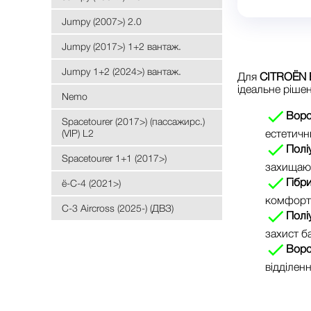
Jumpy (2007>) 2.0
Jumpy (2017>) 1+2 вантаж.
Jumpy 1+2 (2024>) вантаж.
Для
CITROЁN B
ідеальне рішен
Nemo
Ворс
Spacetourer (2017>) (пассажирс.)
(VIP) L2
естетичн
Полі
Spacetourer 1+1 (2017>)
захищают
Гібр
ё-C-4 (2021>)
комфорт 
С-3 Aircross (2025-) (ДВЗ)
Полі
захист ба
Ворс
відділенн