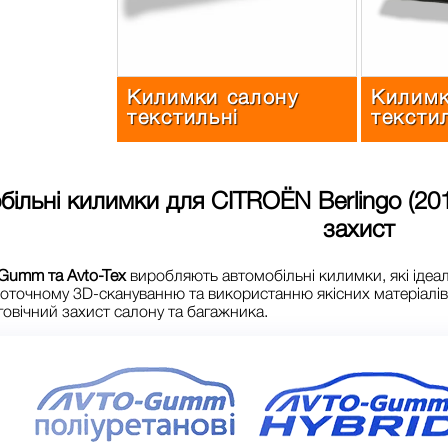
Килимки салону
Килимк
текстильні
тексти
більні килимки для
CITROЁN Berlingo (20
захист
Gumm та Avto-Tex
виробляють автомобільні килимки, які ідеа
оточному 3D-скануванню та використанню якісних матеріалі
говічний захист салону та багажника.