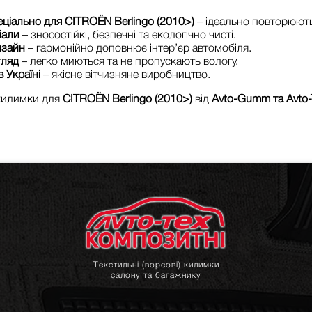
еціально для CITROЁN Berlingo (2010>)
– ідеально повторюють
іали
– зносостійкі, безпечні та екологічно чисті.
изайн
– гармонійно доповнює інтер’єр автомобіля.
гляд
– легко миються та не пропускають вологу.
 Україні
– якісне вітчизняне виробництво.
 килимки для
CITROЁN Berlingo (2010>)
від
Avto-Gumm та Avto-
Текстильні (ворсові) килимки
салону та багажнику