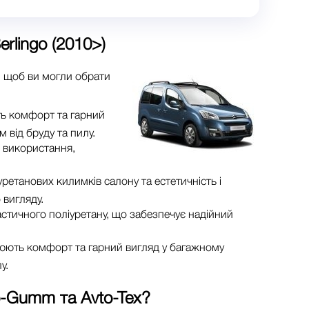
rlingo (2010>)
, щоб ви могли обрати
ть комфорт та гарний
 від бруду та пилу.
о використання,
ретанових килимків салону та естетичність і
 вигляду.
астичного поліуретану, що забезпечує надійний
рюють комфорт та гарний вигляд у багажному
у.
o-Gumm та Avto-Tex
?