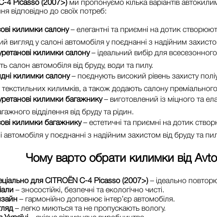
-4 Picasso (2007>)
ми пропонуємо кілька варіантів автокили
ня відповідно до своїх потреб:
ові килимки салону
– елегантні та приємні на дотик створюю
ий вигляд у салоні автомобіля у поєднанні з надійним захистом
уретанові килимки салону
– ідеальний вибір для всесезонног
ь салон автомобіля від бруду, води та пилу.
идні килимки салону
– поєднують високий рівень захисту поліу
текстильних килимків, а також додають салону преміального
уретанові килимки багажнику
– виготовлений із міцного та ел
гажного відділення від бруду та рідин.
ові килимки багажнику
– естетичні та приємні на дотик ство
і автомобіля у поєднанні з надійним захистом від бруду та пил
Чому варто обрати килимки від
Avt
еціально для CITROЁN C-4 Picasso (2007>)
– ідеально повторю
іали
– зносостійкі, безпечні та екологічно чисті.
изайн
– гармонійно доповнює інтер’єр автомобіля.
гляд
– легко миються та не пропускають вологу.