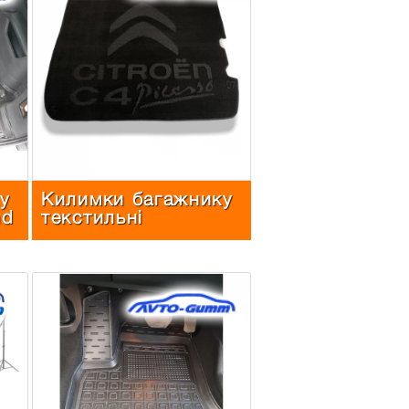
у
Килимки багажнику
nd
текстильні