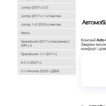
Jumpy (2007>) 2.0
Jumpy (2017>) 1+2 вантаж.
Автомобі
Jumpy 1+2 (2024>) вантаж.
Nemo
Компанії
Avto-
Spacetourer (2017>) (пассажирс.)
Завдяки висок
(VIP) L2
комфорт і дов
Spacetourer 1+1 (2017>)
ё-C-4 (2021>)
С-3 Aircross (2025-) (ДВЗ)