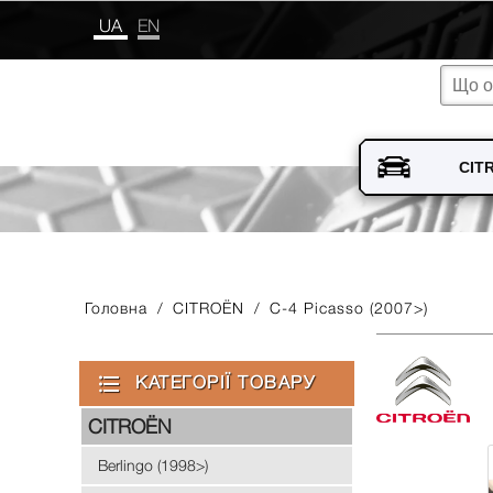
UA
EN
Головна
/
CITROЁN
/
C-4 Picasso (2007>)
КАТЕГОРІЇ ТОВАРУ
CITROЁN
Berlingo (1998>)