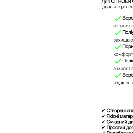
Для
CITROЁN C
ідеальне рішен
Ворс
естетичн
Полі
захищают
Гібр
комфорт 
Полі
захист ба
Ворс
відділенн
✔
Створені сп
✔
Якісні матер
✔
Сучасний д
✔
Простий до