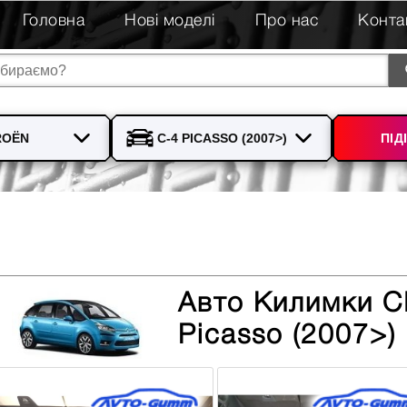
Головна
Нові моделі
Про нас
Конта
ПІД
Авто Килимки 
Picasso (2007>)