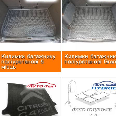
Килимки багажнику
Килимки багажник
поліуретанові 5
поліуретанові Gra
місць