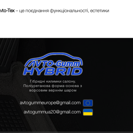
vto-Tex
– це поєднання функціональності, естетики
Гібридні килимки салону.
Поліуретанова форма-основа з
ворсовим верхнім шаром
avtogummeurope@gmail.com
avtogummua20@gmail.com