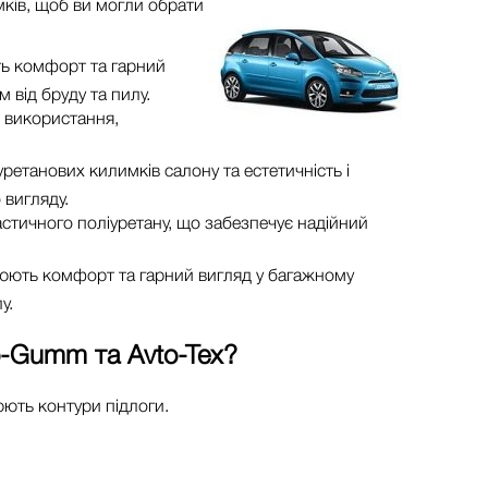
мків, щоб ви могли обрати
ть комфорт та гарний
 від бруду та пилу.
о використання,
ретанових килимків салону та естетичність і
 вигляду.
астичного поліуретану, що забезпечує надійний
рюють комфорт та гарний вигляд у багажному
у.
o-Gumm та Avto-Tex
?
ють контури підлоги.