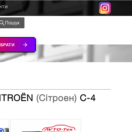
кти
Пошук
ІБРАТИ
CITROЁN
(Сітроен)
C-4