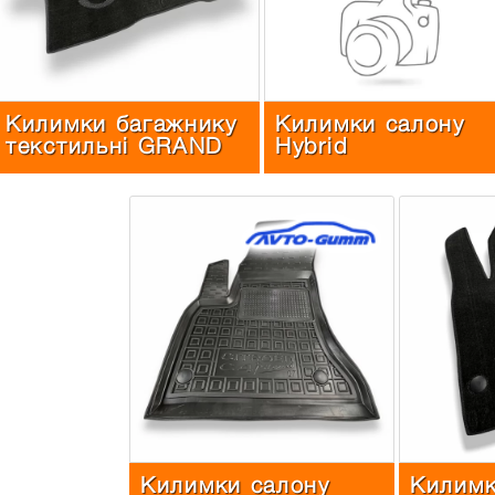
Килимки багажнику
Килимки салону
текстильні GRAND
Hybrid
Килимки салону
Килимк