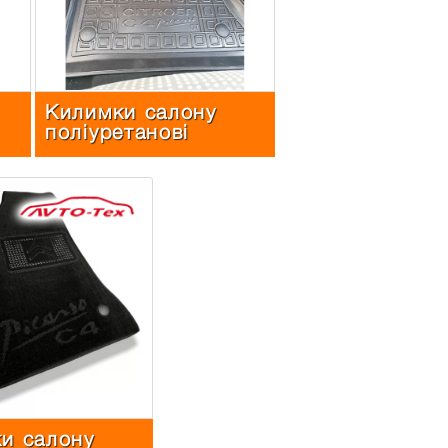
Килимки салону
поліуретанові
и салону