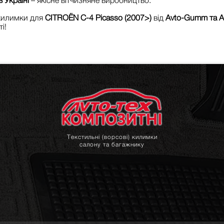
 Україні
– якісне вітчизняне виробництво.
 килимки для
CITROЁN C-4 Picasso (2007>)
від
Avto-Gumm та A
і!
Текстильні (ворсові) килимки
салону та багажнику