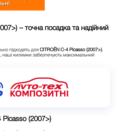
льні
2007>)
– точна посадка та надійний
льно підходять для
CITROЁN C-4 Picasso (2007>)
.
в, наші килимки забезпечують максимальний
Picasso (2007>)