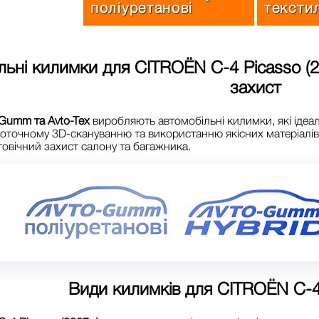
поліуретанові
тексти
льні килимки для
CITROЁN C-4 Picasso (
захист
Gumm та Avto-Tex
виробляють автомобільні килимки, які ідеа
оточному 3D-скануванню та використанню якісних матеріалі
говічний захист салону та багажника.
Види килимків для
CITROЁN C-4 