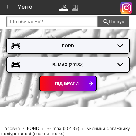
UA
EN
Меню
Пошук
ПІДІБРАТИ
Головна
/
FORD
/
B- max (2013>)
/
Килимки багажнику
поліуретанові (верхня полка)