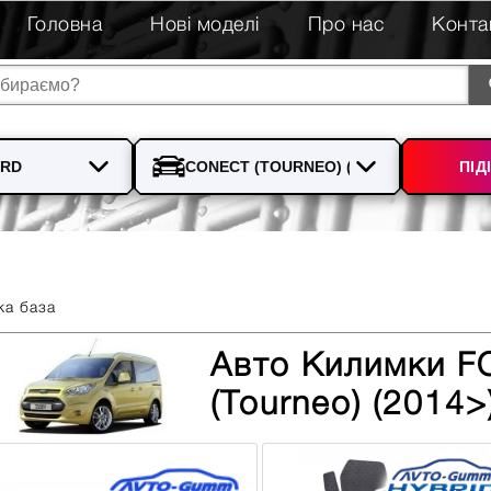
Головна
Нові моделі
Про нас
Конта
ПІД
ка база
Авто Килимки 
(Tourneo) (2014