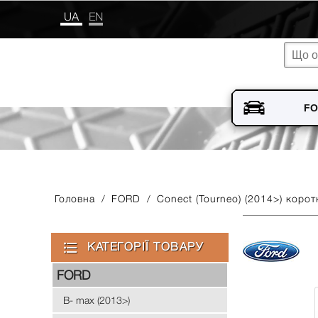
UA
EN
Головна
/
FORD
/
Conect (Tourneo) (2014>) корот
КАТЕГОРІЇ ТОВАРУ
FORD
B- max (2013>)