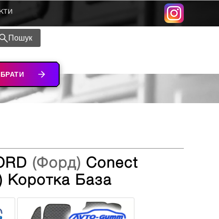
кти
Пошук
ІБРАТИ
FORD
(Форд)
Conect
>) Коротка База