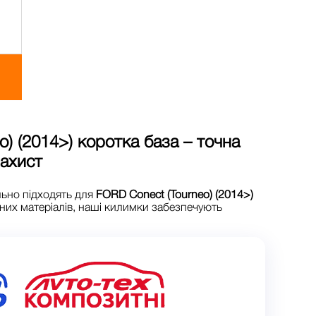
o) (2014>) коротка база
– точна
захист
льно підходять для
FORD Conect (Tourneo) (2014>)
них матеріалів, наші килимки забезпечують