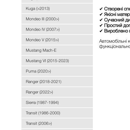
Kuga (>2013)
✔
Створені сп
✔
Якісні матер
Mondeo lll (2000>)
✔
Сучасний д
✔
Простий до
Mondeo lV (2007>)
✔
Вироблено в
Mondeo V (2015>)
Автомобільні
функціональнос
Mustang Mach-E
Mustang VI (2015-2023)
Puma (2020>)
Ranger (2018-2021)
Ranger (2022>)
Sierra (1987-1994)
Transit (1986-2000)
Transit (2006>)