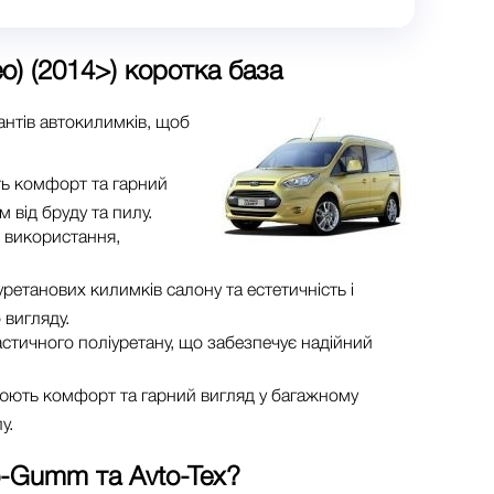
o) (2014>) коротка база
антів автокилимків, щоб
ть комфорт та гарний
 від бруду та пилу.
о використання,
ретанових килимків салону та естетичність і
 вигляду.
астичного поліуретану, що забезпечує надійний
рюють комфорт та гарний вигляд у багажному
у.
o-Gumm та Avto-Tex
?