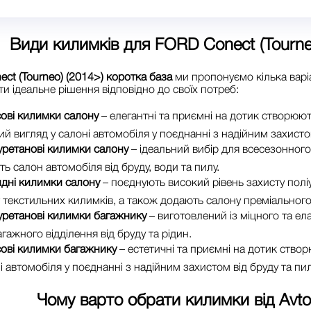
Види килимків для
FORD Conect (Tourne
ct (Tourneo) (2014>) коротка база
ми пропонуємо кілька варі
и ідеальне рішення відповідно до своїх потреб:
ові килимки салону
– елегантні та приємні на дотик створюю
ий вигляд у салоні автомобіля у поєднанні з надійним захистом
уретанові килимки салону
– ідеальний вибір для всесезонног
ь салон автомобіля від бруду, води та пилу.
идні килимки салону
– поєднують високий рівень захисту поліу
текстильних килимків, а також додають салону преміального
уретанові килимки багажнику
– виготовлений із міцного та ел
гажного відділення від бруду та рідин.
ові килимки багажнику
– естетичні та приємні на дотик ство
і автомобіля у поєднанні з надійним захистом від бруду та пил
Чому варто обрати килимки від
Avt