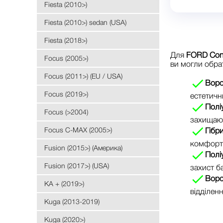
Fiesta (2010>)
Fiesta (2010>) sedan (USA)
Fiesta (2018>)
Для
FORD Cone
Focus (2005>)
ви могли обрат
Focus (2011>) (EU / USA)
Ворс
Focus (2019>)
естетичн
Полі
Focus (>2004)
захищают
Focus C-MAX (2005>)
Гібр
комфорт 
Fusion (2015>) (Америка)
Полі
Fusion (2017>) (USA)
захист ба
Ворс
KA + (2019>)
відділенн
Kuga (2013-2019)
Kuga (2020>)