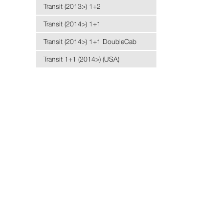
Transit (2013>) 1+2
Transit (2014>) 1+1
Transit (2014>) 1+1 DoubleCab
Transit 1+1 (2014>) (USA)
Transit Courier 1+1
Trucks 18.. серія (2017>)