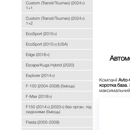
Custom (Transit/Tourneo) (2024>)
1+1
Custom (Transit/Tourneo) (2024>)
1+2
EcoSport (2015>)
EcoSport (2015>) (USA)
Edge (2016>)
Автом
Escape/Kuga Hybrid (2020)
Explorer (2014>)
Компанії
Avto-
коротка база
.
F-150 (2004-2008) (5місць)
максимальний 
F-Max (2018>)
F150 (2014>) (2020>) без орган. під
сидіннями (5місць)
Fiesta (2005-2009)