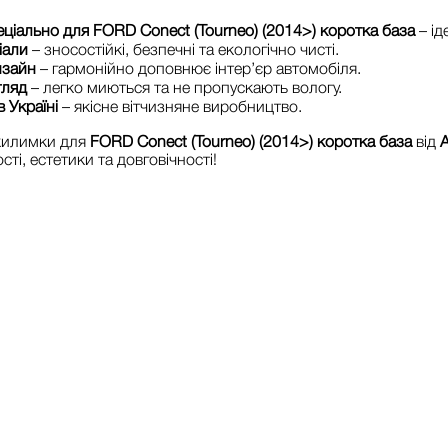
еціально для FORD Conect (Tourneo) (2014>) коротка база
– ід
іали
– зносостійкі, безпечні та екологічно чисті.
изайн
– гармонійно доповнює інтер’єр автомобіля.
гляд
– легко миються та не пропускають вологу.
 Україні
– якісне вітчизняне виробництво.
 килимки для
FORD Conect (Tourneo) (2014>) коротка база
від
A
ті, естетики та довговічності!