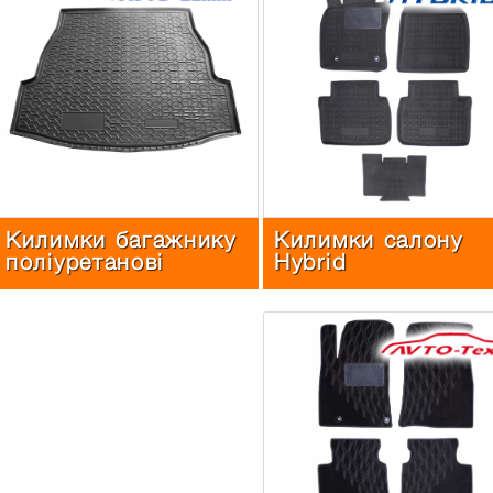
Килимки багажнику
Килимки салону
поліуретанові
Hybrid