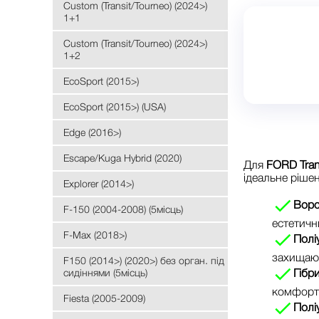
Custom (Transit/Tourneo) (2024>)
1+1
Custom (Transit/Tourneo) (2024>)
1+2
EcoSport (2015>)
EcoSport (2015>) (USA)
Edge (2016>)
Escape/Kuga Hybrid (2020)
Для
FORD Tran
ідеальне рішен
Explorer (2014>)
Ворс
F-150 (2004-2008) (5місць)
естетичн
F-Max (2018>)
Полі
захищают
F150 (2014>) (2020>) без орган. під
сидіннями (5місць)
Гібр
комфорт 
Fiesta (2005-2009)
Полі