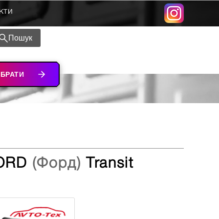
кти
Пошук
ІБРАТИ
FORD
(Форд)
Transit