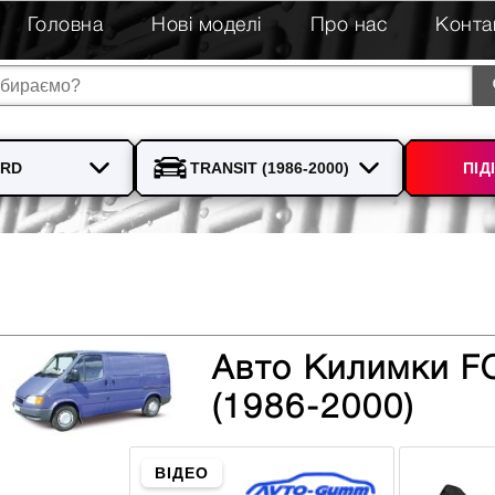
Головна
Нові моделі
Про нас
Конта
ПІД
Авто Килимки 
(1986-2000)
ВІДЕО