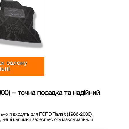
и салону
льні
000)
– точна посадка та надійний
льно підходять для
FORD Transit (1986-2000)
.
в, наші килимки забезпечують максимальний