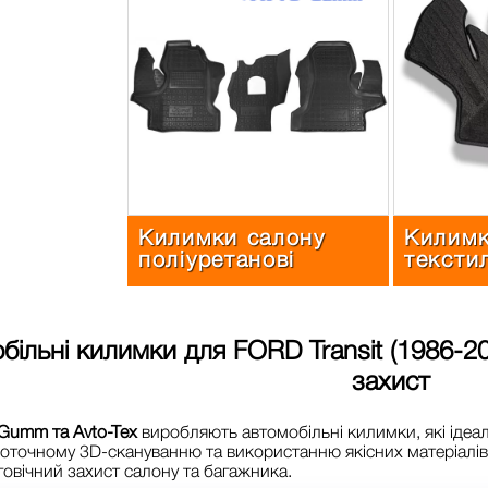
Килимки салону
Килимк
поліуретанові
тексти
більні килимки для
FORD Transit (1986-2
захист
Gumm та Avto-Tex
виробляють автомобільні килимки, які ідеа
оточному 3D-скануванню та використанню якісних матеріалі
говічний захист салону та багажника.