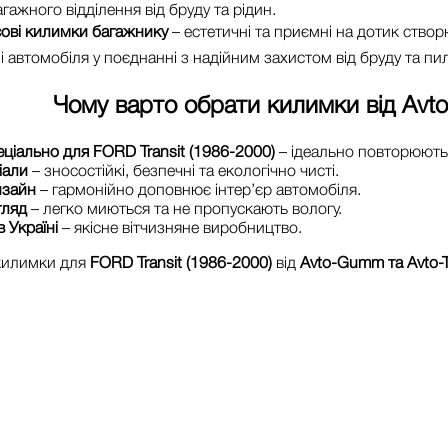
гажного відділення від бруду та рідин.
ові килимки багажнику
– естетичні та приємні на дотик ство
і автомобіля у поєднанні з надійним захистом від бруду та пил
Чому варто обрати килимки від
Avt
еціально для FORD Transit (1986-2000)
– ідеально повторюють 
іали
– зносостійкі, безпечні та екологічно чисті.
изайн
– гармонійно доповнює інтер’єр автомобіля.
гляд
– легко миються та не пропускають вологу.
 Україні
– якісне вітчизняне виробництво.
 килимки для
FORD Transit (1986-2000)
від
Avto-Gumm та Avto-