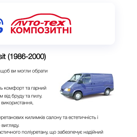
it (1986-2000)
, щоб ви могли обрати
ть комфорт та гарний
 від бруду та пилу.
о використання,
ретанових килимків салону та естетичність і
 вигляду.
астичного поліуретану, що забезпечує надійний