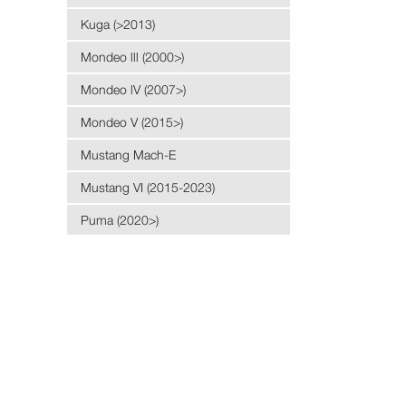
Kuga (>2013)
Mondeo lll (2000>)
Mondeo lV (2007>)
Mondeo V (2015>)
Mustang Mach-E
Mustang VI (2015-2023)
Puma (2020>)
Ranger (2018-2021)
Ranger (2022>)
Sierra (1987-1994)
Transit (1986-2000)
Transit (2006>)