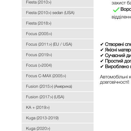
Fiesta (2010>)
захист ба
Ворс
Fiesta (2010>) sedan (USA)
відділенн
Fiesta (2018>)
Focus (2005>)
Focus (2011>) (EU / USA)
✔
Створені сп
✔
Якісні матер
Focus (2019>)
✔
Сучасний д
✔
Простий до
Focus (>2004)
✔
Вироблено в
Focus C-MAX (2005>)
Автомобільні
довговічності!
Fusion (2015>) (Америка)
Fusion (2017>) (USA)
KA + (2019>)
Kuga (2013-2019)
Kuga (2020>)