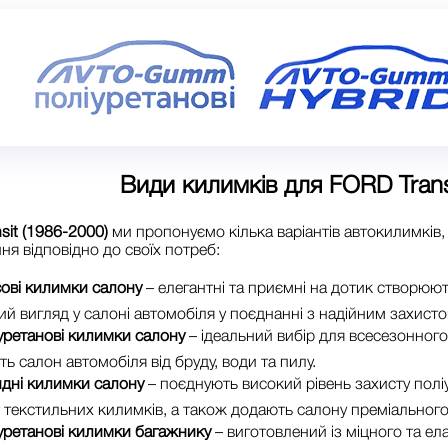
Види килимків для
FORD Trans
sit (1986-2000)
ми пропонуємо кілька варіантів автокилимків
ня відповідно до своїх потреб:
ові килимки салону
– елегантні та приємні на дотик створюю
ий вигляд у салоні автомобіля у поєднанні з надійним захистом
уретанові килимки салону
– ідеальний вибір для всесезонног
ь салон автомобіля від бруду, води та пилу.
идні килимки салону
– поєднують високий рівень захисту поліу
текстильних килимків, а також додають салону преміального
уретанові килимки багажнику
– виготовлений із міцного та ел