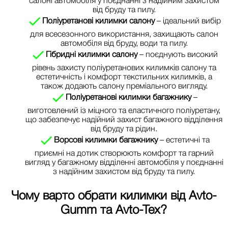
від бруду та пилу.
Поліуретанові килимки салону
– ідеальний вибір
для всесезонного використання, захищають салон
автомобіля від бруду, води та пилу.
Гібридні килимки салону
– поєднують високий
рівень захисту поліуретанових килимків салону та
естетичність і комфорт текстильних килимків, а
також додають салону преміального вигляду.
Поліуретанові килимки багажнику
–
виготовлений із міцного та еластичного поліуретану,
що забезпечує надійний захист багажного відділення
від бруду та рідин.
Ворсові килимки багажнику
– естетичні та
приємні на дотик створюють комфорт та гарний
вигляд у багажному відділенні автомобіля у поєднанні
з надійним захистом від бруду та пилу.
Чому варто обрати килимки від
Avto-
Gumm та Avto-Tex
?