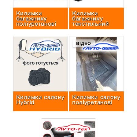
Килимки
Килимки
багажнику
багажнику
поліуретанові
текстильний
ВІДЕО
Килимки салону
Килимки салону
Hybrid
поліуретанові