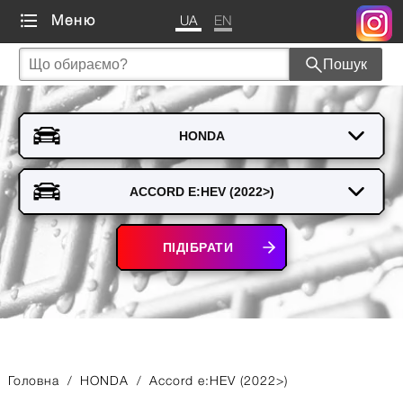
UA
EN
Меню
Пошук
ПІДІБРАТИ
Головна
/
HONDA
/
Accord e:HEV (2022>)