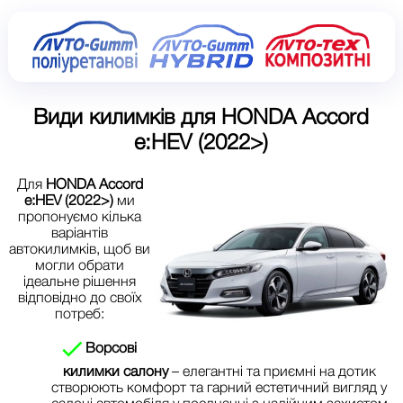
Види килимків для
HONDA Accord
e:HEV (2022>)
Для
HONDA Accord
e:HEV (2022>)
ми
пропонуємо кілька
варіантів
автокилимків, щоб ви
могли обрати
ідеальне рішення
відповідно до своїх
потреб:
Ворсові
килимки салону
– елегантні та приємні на дотик
створюють комфорт та гарний естетичний вигляд у
салоні автомобіля у поєднанні з надійним захистом