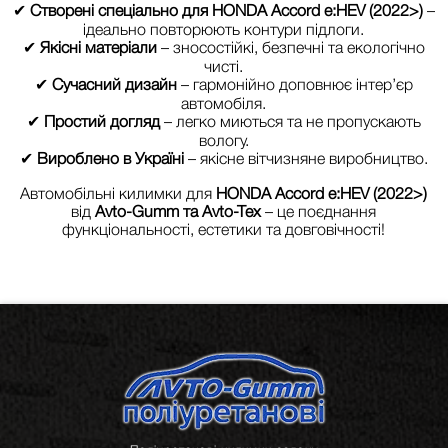
✔
Створені спеціально для HONDA Accord e:HEV (2022>)
–
ідеально повторюють контури підлоги.
✔
Якісні матеріали
– зносостійкі, безпечні та екологічно
чисті.
✔
Сучасний дизайн
– гармонійно доповнює інтер’єр
автомобіля.
✔
Простий догляд
– легко миються та не пропускають
вологу.
✔
Вироблено в Україні
– якісне вітчизняне виробництво.
Автомобільні килимки для
HONDA Accord e:HEV (2022>)
від
Avto-Gumm та Avto-Tex
– це поєднання
функціональності, естетики та довговічності!