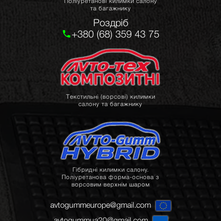
Поліуретанові килимки салону
та багажнику
Роздріб
+380 (68) 359 43 75
Текстильні (ворсові) килимки
салону та багажнику
Гібридні килимки салону.
Поліуретанова форма-основа з
ворсовим верхнім шаром
avtogummeurope@gmail.com
avtogummua20@gmail.com