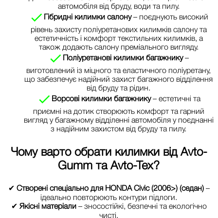
автомобіля від бруду, води та пилу.
Гібридні килимки салону
– поєднують високий
рівень захисту поліуретанових килимків салону та
естетичність і комфорт текстильних килимків, а
також додають салону преміального вигляду.
Поліуретанові килимки багажнику
–
виготовлений із міцного та еластичного поліуретану,
що забезпечує надійний захист багажного відділення
від бруду та рідин.
Ворсові килимки багажнику
– естетичні та
приємні на дотик створюють комфорт та гарний
вигляд у багажному відділенні автомобіля у поєднанні
з надійним захистом від бруду та пилу.
Чому варто обрати килимки від
Avto-
Gumm та Avto-Tex
?
✔
Створені спеціально для HONDA Civic (2006>) (седан)
–
ідеально повторюють контури підлоги.
✔
Якісні матеріали
– зносостійкі, безпечні та екологічно
чисті.