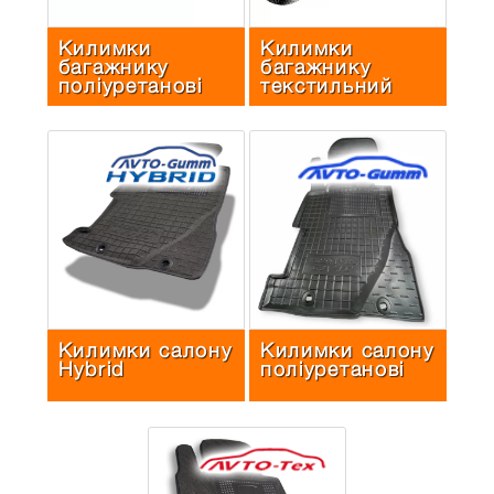
Килимки
Килимки
багажнику
багажнику
поліуретанові
текстильний
Килимки салону
Килимки салону
Hybrid
поліуретанові