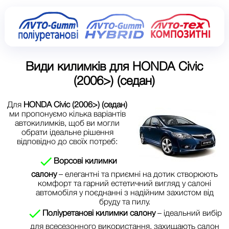
Види килимків для
HONDA Civic
(2006>) (седан)
Для
HONDA Civic (2006>) (седан)
ми пропонуємо кілька варіантів
автокилимків, щоб ви могли
обрати ідеальне рішення
відповідно до своїх потреб:
Ворсові килимки
салону
– елегантні та приємні на дотик створюють
комфорт та гарний естетичний вигляд у салоні
автомобіля у поєднанні з надійним захистом від
бруду та пилу.
Поліуретанові килимки салону
– ідеальний вибір
для всесезонного використання, захищають салон