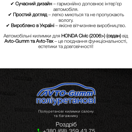
✔
Сучасний дизайн
– гармонійно доповнює інтер’єр
автомобіля.
✔
Простий догляд
– легко миються та не пропускають
вологу.
✔
Вироблено в Україні
– якісне вітчизняне виробництво.
Автомобільні килимки для
HONDA Civic (2006>) (седан)
від
Avto-Gumm та Avto-Tex
– це поєднання функціональності,
естетики та довговічності!
Поліуретанові килимки салону
та багажнику
Роздріб
+380 (68) 359 43 75