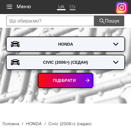
UA
EN
Меню
Пошук
ПІДІБРАТИ
Головна
/
HONDA
/
Civic (2006>) (седан)