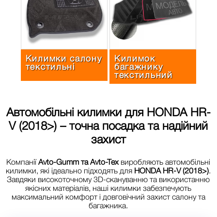
Килимки салону
Килимок
текстильні
багажнику
текстильний
Автомобільні килимки для
HONDA HR-
V (2018>)
– точна посадка та надійний
захист
Компанії
Avto-Gumm та Avto-Tex
виробляють автомобільні
килимки, які ідеально підходять для
HONDA HR-V (2018>)
.
Завдяки високоточному 3D-скануванню та використанню
якісних матеріалів, наші килимки забезпечують
максимальний комфорт і довговічний захист салону та
багажника.