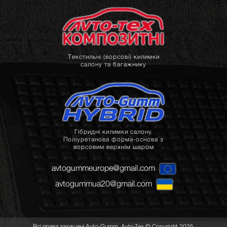
Текстильні (ворсові) килимки
салону та багажнику
Гібридні килимки салону.
Поліуретанова форма-основа з
ворсовим верхнім шаром
avtogummeurope@gmail.com
avtogummua20@gmail.com
Всі права захищені Avto-Gumm, Avto-Tex © Copyright 2025