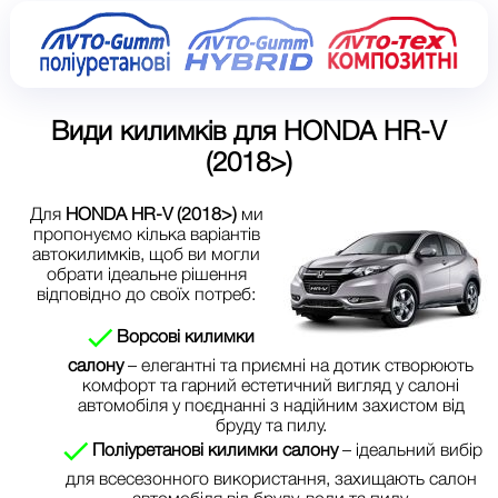
Види килимків для
HONDA HR-V
(2018>)
Для
HONDA HR-V (2018>)
ми
пропонуємо кілька варіантів
автокилимків, щоб ви могли
обрати ідеальне рішення
відповідно до своїх потреб:
Ворсові килимки
салону
– елегантні та приємні на дотик створюють
комфорт та гарний естетичний вигляд у салоні
автомобіля у поєднанні з надійним захистом від
бруду та пилу.
Поліуретанові килимки салону
– ідеальний вибір
для всесезонного використання, захищають салон
автомобіля від бруду, води та пилу.