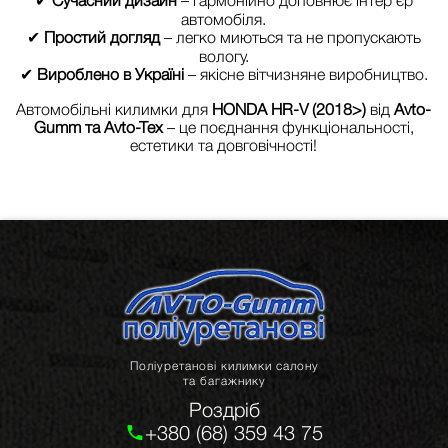
автомобіля.
✔
Простий догляд
– легко миються та не пропускають
вологу.
✔
Вироблено в Україні
– якісне вітчизняне виробництво.
Автомобільні килимки для
HONDA HR-V (2018>)
від
Avto-
Gumm та Avto-Tex
– це поєднання функціональності,
естетики та довговічності!
Поліуретанові килимки салону
та багажнику
Роздріб
+380 (68) 359 43 75