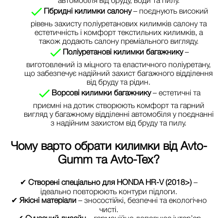
Гібридні килимки салону
– поєднують високий
рівень захисту поліуретанових килимків салону та
естетичність і комфорт текстильних килимків, а
також додають салону преміального вигляду.
Поліуретанові килимки багажнику
–
виготовлений із міцного та еластичного поліуретану,
що забезпечує надійний захист багажного відділення
від бруду та рідин.
Ворсові килимки багажнику
– естетичні та
приємні на дотик створюють комфорт та гарний
вигляд у багажному відділенні автомобіля у поєднанні
з надійним захистом від бруду та пилу.
Чому варто обрати килимки від
Avto-
Gumm та Avto-Tex
?
✔
Створені спеціально для HONDA HR-V (2018>)
–
ідеально повторюють контури підлоги.
✔
Якісні матеріали
– зносостійкі, безпечні та екологічно
чисті.
✔
Сучасний дизайн
– гармонійно доповнює інтер’єр