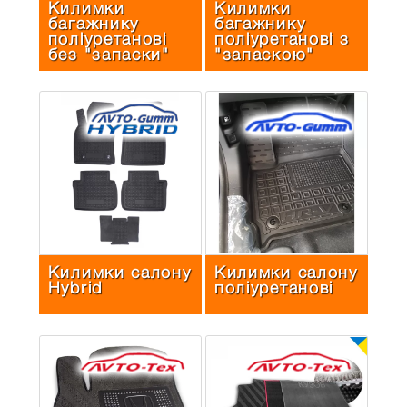
Килимки
Килимки
багажнику
багажнику
поліуретанові
поліуретанові з
без "запаски"
"запаскою"
Килимки салону
Килимки салону
Hybrid
поліуретанові