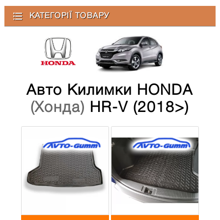
КАТЕГОРІЇ ТОВАРУ
Авто Килимки HONDA
(Хонда)
HR-V (2018>)
)" title="Килимки
)" title="Килимки
багажнику поліуретанові
багажнику поліуретанові
без "запаски" HONDA
з "запаскою" HONDA
(Хонда) HR-V (2018>)"/>
(Хонда) HR-V (2018>)"/>